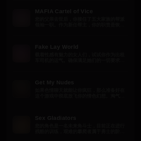
的淫欲。然而，一个简单的色情愿望却变成
了拯救他灵魂的情欲任务。感受邂逅性感尤
MAFIA Cartel of Vice
物的快感，享受解开谜题的满足感，观看互
动和仿真性爱场景让您亢奋达到极点。
您的父亲去世后，你接任了五大家族的帮派
Naoghty Nyx肯定会以各种方式满足您，准
领袖一职。作为新任帮主，你的职责是恢复
备好迎接一场让精神和肉体一起升华的快感
黑手党昔日的辉煌，称霸混乱的帮派世界。
之旅吧!
你能找到凶手并为父亲报仇吗？准备好在
MAFIA Cartel of Vice 中体验充满情色场景
Fake Lay World
和创意故事情节的动作游戏。
载着性感有魅力的女人们，试试你作为出租
车司机的运气。确保满足她们的一切要求，
你就能得到让人脸红心跳的色情图片和视频
哦。完成这一切，在赚钱的同时满足你的性
欲。
Get My Nudes
如果色情聊天就能让你疯狂，那么准备好在
这个游戏中彻底放飞你的情色幻想。淘气女
孩和食色男人的激情碰撞。
Sex Gladiators
您的角色是一名未来角斗士，目前正在进行
残酷的训练，艰难的攀爬者属于勇士的阶
梯。