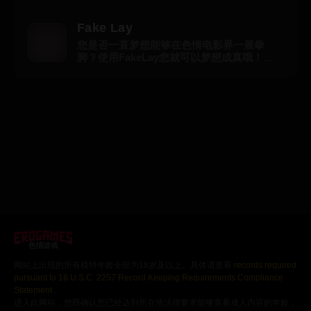
Fake Lay
您是否一直梦想能够在色情电影界一展拳
脚？使用FakeLay您就可以梦想成真哦！您
将作为一名与性感年轻的女乘客一起录制性
爱影片的计程车司机。为了达成您的目标，
现在就搭载最热辣激情的色情影星，一起拍
摄让人欲罢不能的热辣影片吧。记得管她们
要简历哦，根据您自己的喜好选择拍摄情境
以及性爱体位，甚至可以根据您的需要选择
拍摄场地以及使用的道具等。使用小游戏升
级并让美女们快乐感倍增。梦想中的一切就
在您的眼前，而她们正在搔首弄姿等待您的
钦点。当您第一次赢得一个女孩时，您将能
够进入特定的色情场景。如果您能够收获15
个不同的女生，您将能够获得特殊服装以及
一个奖杯，为您增加10%的体力值。FakeLay
是一款在Erogames.com上运行的法文免费
游戏。
色情游戏
网站上出现的所有模特年龄全部为18岁及以上。具体请查看
records required
pursuant to 18 U.S.C. 2257 Record Keeping Requirements Compliance
Statement
。
进入此网站，您既确认您已经达到所在地法律要求能够查看成人内容的年龄，