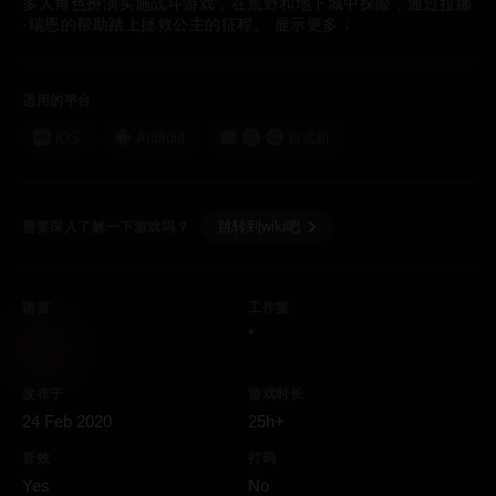
多人角色扮演实施战斗游戏，在荒野和地下城中探险，通过拉娜
·瑞恩的帮助踏上拯救公主的征程。
显示更多
↓
适用的平台
iOS
Android
台式机
跳转到wiki吧
需要深入了解一下游戏吗？
语言
工作室
*
发布于
游戏时长
24 Feb 2020
25h+
音效
打码
Yes
No