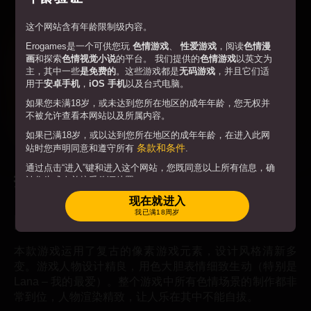
这个网站含有年龄限制级内容。
Erogames是一个可供您玩
色情游戏
、
性爱游戏
，阅读
色情漫
画
和探索
色情视觉小说
的平台。 我们提供的
色情游戏
以英文为
主，其中一些
是免费的
。这些游戏都是
无码游戏
，并且它们适
用于
安卓手机
，
iOS 手机
以及台式电脑。
如果您未满18岁，或未达到您所在地区的成年年龄，您无权并
不被允许查看本网站以及所属内容。
如果已满18岁，或以达到您所在地区的成年年龄，在进入此网
条款和条件
站时您声明同意和遵守所有
.
通过点击“进入”键和进入这个网站，您既同意以上所有信息，确
技术层面分析
认您为成人并接受伪证处罚。
现在就进入
我已满18周岁
图像与动画
本款游戏运用了复古的像素游戏元素，设计风格清新多
变。游戏人物设计精良，用色大胆表情细致生动（特别是
Lana – 我的最爱）。整个游戏中所有色情场景的制作都非
常到位，人物渲染精致，让人乐在其中不能自拔。