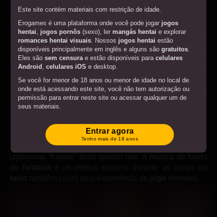
Este site contém materiais com restrição de idade.
Gráficos e Animação
Erogames é uma plataforma onde você pode jogar
jogos
hentai
,
jogos pornôs
(sexo), ler
mangás hentai
e explorar
A animação
2D
neste novo
jogo
é bem feita. Se você
romances hentai visuais
. Nossos
jogos hentai
estão
tiver sucesso na batalha, a heroína vai se despir como
disponíveis principalmente em inglês e alguns são
gratuitos
.
Eles são
sem censura
e estão disponíveis para
celulares
um sinal de submissão, então aproveite seu poder.
Android
,
celulares iOS
e desktop.
Também queremos destacar a interface muito clara que
este
jogo
possui, é realmente agradável ter uma interface
Se você for menor de 18 anos ou menor de idade no local de
onde está acessando este site, você não tem autorização ou
super arrumada e simples em um
jogo
de
RPG
permissão para entrar neste site ou acessar qualquer um de
estratégico.
seus materiais.
Se você for maior de 18 anos ou maior de idade no local de
Música e som
onde está acessando este site ao entrar no site, você
Entrar agora
Termos e Condições
concorda em cumprir todas as
.
Tenho mais de 18 anos
Temos certeza de que você vai adorar as dublagens
Ao clicar no botão "Entrar" e ao entrar neste site, você
japonesas “Kawaii” tanto quanto nós. A música de fundo
concorda com todos os itens acima e certifica sob pena de
de
fantasia
e os efeitos sonoros durante as cenas de
perjúrio que é um adulto.
sexo
também criam uma experiência de
jogo
imersiva.