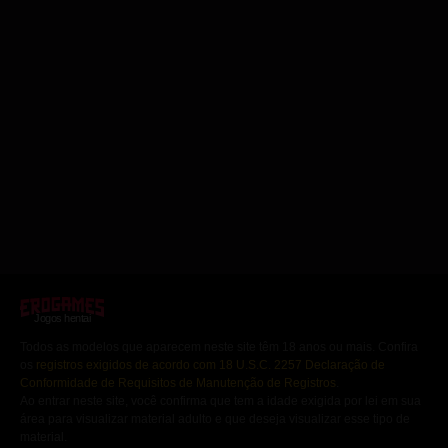
encontram em circunstâncias difíceis e
consegue conquistá-la e fazer com que ela
cada continente, garantindo que seu filho
precisam fazer uma escolha que definirá o
lhe mostre algo realmente especial! Jogue
se case com uma mulher de um dos cinco
resto de suas vidas. Acompanhe suas
Wild School e divirta-se com garotas
continentes. Isso não é mais apenas uma
aventuras e descubra o que acontece com
gostosas!
competição – cinco mulheres tentam ser
essas duas jovens corajosas em Ideology
servas na esperança de que seu mestre (o
in Friction!
príncipe) se apaixone por elas… Mas
desta vez, não é um príncipe, mas sim
uma princesa. A Torre dos Cinco
Corações é um visual novel independente
em francês, sem censura e compatível
com dispositivos móveis, disponível em
Erogames.com.
Jogos hentai
Todos as modelos que aparecem neste site têm 18 anos ou mais. Confira
os
registros exigidos de acordo com 18 U.S.C. 2257 Declaração de
Conformidade de Requisitos de Manutenção de Registros
.
Ao entrar neste site, você confirma que tem a idade exigida por lei em sua
área para visualizar material adulto e que deseja visualizar esse tipo de
material.