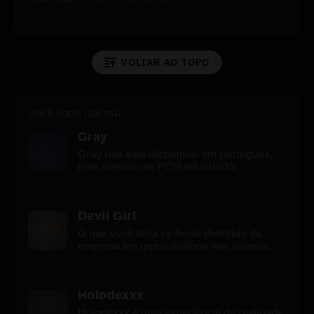
VOLTAR AO TOPO
VOCÊ PODE GOSTAR
Gray
Gray não está disponível em português,
nem mesmo em PC/Android/iOS
Devil Girl
O que você faria se fosse demitido da
empresa em que trabalhou nos últimos
dez anos? Além disso, você é um homem
de trinta anos e ainda é virgem. Você
nunca nem segurou uma garota bonita
Holodexxx
antes. Você está no meio da pior crise de
sua vida, você não daria tudo para uma
Holodexxx é uma experiência de realidade