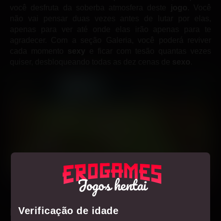
você desfruta da soberba atmosfera deste
jogo
. Você
não vai pensar duas vezes antes de lutar por elas,
apenas para ver até onde elas irão apenas para te
agradecer. Com a seção Galeria, você poderá reviver
cada momento
sexy
e ficar com tesão quantas vezes
quiser, desbloqueando todas as dez cenas de
sexo
.
Jogos hentai
Verificação de idade
Ficha Técnica