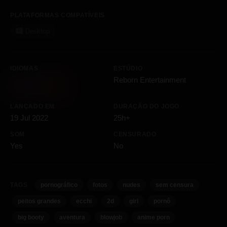
PLATAFORMAS COMPATÍVEIS
Desktop
IDIOMAS
ESTÚDIO
Reborn Entertainment
LANÇADO EM
DURAÇÃO DO JOGO
19 Jul 2022
25h+
SOM
CENSURADO
Yes
No
TAGS
pornográfico
fotos
nudes
sem censura
peitos grandes
ecchi
2d
girl
pornô
big booty
aventura
blowjob
anime porn