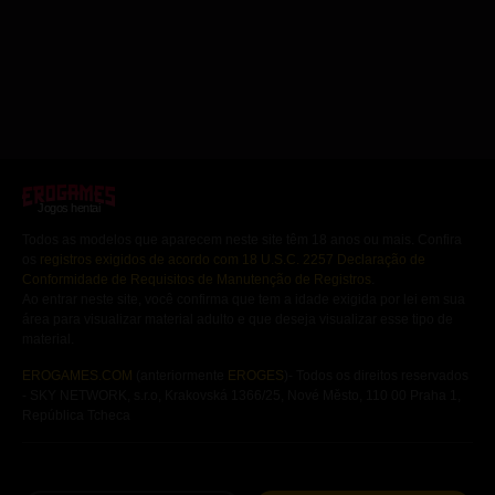
uma princesa. A Torre dos Cinco
Corações é um visual novel independente
em francês, sem censura e compatível
com dispositivos móveis, disponível em
Erogames.com.
Jogos hentai
Todos as modelos que aparecem neste site têm 18 anos ou mais. Confira
os
registros exigidos de acordo com 18 U.S.C. 2257 Declaração de
Conformidade de Requisitos de Manutenção de Registros
.
Ao entrar neste site, você confirma que tem a idade exigida por lei em sua
área para visualizar material adulto e que deseja visualizar esse tipo de
material.
EROGAMES.COM
(anteriormente
EROGES
)- Todos os direitos reservados
- SKY NETWORK, s.r.o, Krakovská 1366/25, Nové Město, 110 00 Praha 1,
República Tcheca
Jogos
Hentai
Gratuitos
Visual novels
hentai