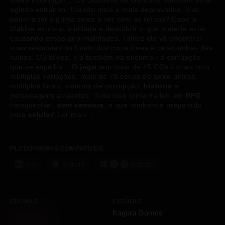
sobre este lugar… Os cidadãos de Gardona parecem estar
agindo estranho, ficando mais e mais depravados. Isso
poderia ter alguma coisa a ver com as ruínas? Cabe a
Makina explorar a cidade e descobrir o que poderia estar
causando essas anormalidades. Talvez ela vá encontrar
suas respostas no fundo dos corredores e catacumbas das
ruínas. Ou talvez, ela também irá sucumbir à corrupção
que se espalha… O
jogo
tem mais de 45 CGs únicas com
múltiplas variações, mais de 70 cenas de
sexo
únicas,
múltiplos finais, sistema de corrupção,
história
e
personagens atraentes. Tudo isso torna Fallen um
RPG
inesquecível,
sem censura
, e que também é preparado
para
celular
!
Ler mais
↓
PLATAFORMAS COMPATÍVEIS
iOS
Android
Desktop
IDIOMAS
ESTÚDIO
Kagura Games