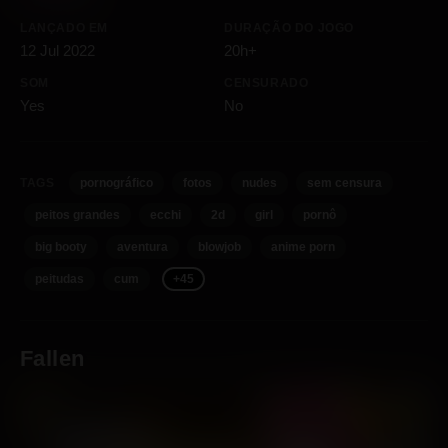
LANÇADO EM
DURAÇÃO DO JOGO
12 Jul 2022
20h+
SOM
CENSURADO
Yes
No
TAGS
pornográfico
fotos
nudes
sem censura
peitos grandes
ecchi
2d
girl
pornô
big booty
aventura
blowjob
anime porn
peitudas
cum
+45
Fallen