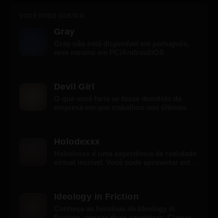
VOCÊ PODE GOSTAR
Gray
Gray não está disponível em português,
nem mesmo em PC/Android/iOS
Devil Girl
O que você faria se fosse demitido da
empresa em que trabalhou nos últimos
dez anos? Além disso, você é um homem
de trinta anos e ainda é virgem. Você
nunca nem segurou uma garota bonita
Holodexxx
antes. Você está no meio da pior crise de
sua vida, você não daria tudo para uma
Holodexxx é uma experiência de realidade
linda mulher cair do céu e satisfazer seus
virtual incrível. Você pode aproveitar este
desejos?
jogo de muitas maneiras; seja em 2D ou
em VR. Se você tiver o Windows, poderá
instalá-lo, pois é compatível em qualquer
Ideology in Friction
computador com Windows 2D. Mas se
você quiser experimentar uma experiência
Conheça as heroínas de Ideology in
imersiva de VR, poderá usar o dispositivo
Friction, nossas duas cavaleiras: Clacier