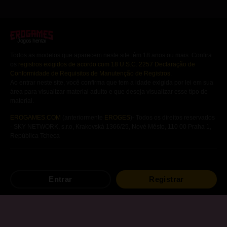
Jogos hentai
Todos as modelos que aparecem neste site têm 18 anos ou mais. Confira
os
registros exigidos de acordo com 18 U.S.C. 2257 Declaração de
Conformidade de Requisitos de Manutenção de Registros
.
Ao entrar neste site, você confirma que tem a idade exigida por lei em sua
área para visualizar material adulto e que deseja visualizar esse tipo de
material.
EROGAMES.COM
(anteriormente
EROGES
)- Todos os direitos reservados
- SKY NETWORK, s.r.o, Krakovská 1366/25, Nové Město, 110 00 Praha 1,
República Tcheca
Jogos
Hentai
Gratuitos
Visual novels
hentai
Entrar
Registrar
Jogos
Hentai
para
Android
Mangás
Hentai
Outros
jogos
hentai