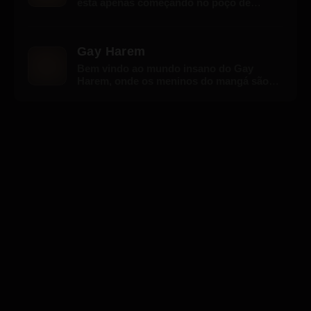
está apenas começando no poço de
treinamento e que precisará trabalhar
muito para subir na hierarquia.
Gay Harem
Bem vindo ao mundo insano do Gay
Harem, onde os meninos do mangá são
gostosos e tarados! Neste RPG, você irá
enfrentar oponentes, tentar vencê-los em
batalhas sexy, e construir seu próprio e
sexy harém de Bara. Muitas cenas de Bara
sem censura. Você é o herói deste jogo,
então é hora de recrutar e desenvolver
seu harém, assim como seu herói, para
ganhar as batalhas! Crie o melhor harém
de Bara nesse universo tarado e louco, se
você achar que dá conta do recado!
Descubra quando você jogar Gay Harem!