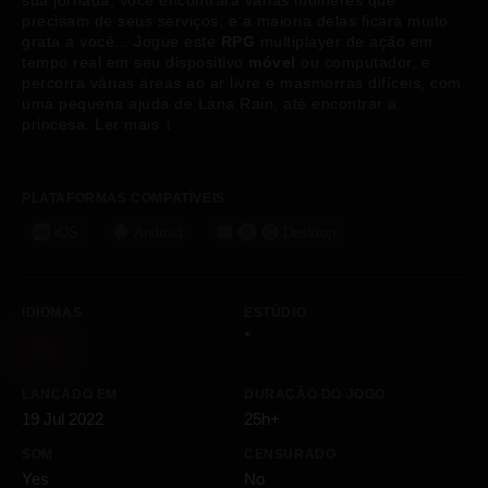
sua jornada, você encontrará várias mulheres que
precisam de seus serviços, e a maioria delas ficará muito
grata a você... Jogue este
RPG
multiplayer de ação em
tempo real em seu dispositivo
móvel
ou computador, e
percorra várias áreas ao ar livre e masmorras difíceis, com
uma pequena ajuda de Lana Rain, até encontrar a
princesa.
Ler mais
↓
PLATAFORMAS COMPATÍVEIS
iOS
Android
Desktop
IDIOMAS
ESTÚDIO
*
LANÇADO EM
DURAÇÃO DO JOGO
19 Jul 2022
25h+
SOM
CENSURADO
Yes
No