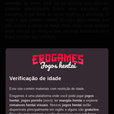
censura
, às vezes você vai se deparar com algumas
criaturas interessantes (como uma succubus, por
exemplo), o que torna as cenas originais e divertidas. O
legal é que existem muitas missões relacionadas que
dão acesso a cenas de
sexo
. Além disso, você também
pode solicitar os serviços das meninas trabalhadoras e
ficará mais do que satisfeito.
Jogos hentai
Verificação de idade
Este site contém materiais com restrição de idade.
Erogames é uma plataforma onde você pode jogar
jogos
hentai
,
jogos pornôs
(sexo), ler
mangás hentai
e explorar
romances hentai visuais
. Nossos
jogos hentai
estão
disponíveis principalmente em inglês e alguns são
gratuitos
.