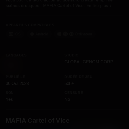
vous pour ce
jeu
d'action au scénario créatif rempli de
scènes érotiques : MAFIA Cartel of Vice.
En lire plus
↓
APPAREILS COMPATIBLES
iOS
Android
Ordinateur
LANGAGES
STUDIO
GLOBAL GENOM CORP
PUBLIÉ LE
DURÉE DE JEU
30 Oct 2023
50h+
SON
CENSURÉ
Yes
No
MAFIA Cartel of Vice