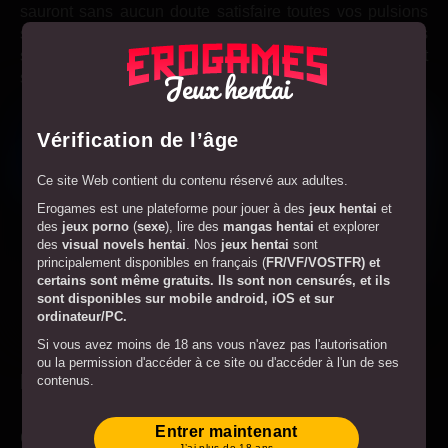
sauront sans aucun doute satisfaire toutes vos pulsions
sexuelles. Les
photos
et les vidéos des scènes
sexuelles sont incroyablement réalistes et sauront
Jeux hentai
stimuler votre imagination.
Vérification de l’âge
Ce site Web contient du contenu réservé aux adultes.
Erogames est une plateforme pour jouer à des
jeux hentai
et
des
jeux porno
(
sexe
), lire des
mangas hentai
et explorer
des
visual novels hentai
. Nos
jeux hentai
sont
principalement disponibles en français (
FR/VF/VOSTFR
) et
certains sont même
gratuits
. Ils sont
non censurés
, et ils
sont disponibles sur
mobile android
,
iOS
et sur
ordinateur/PC
.
Si vous avez moins de 18 ans vous n'avez pas l'autorisation
ou la permission d'accéder à ce site ou d'accéder à l'un de ses
Points techniques
contenus.
Si vous avez plus de 18 ans en entrant sur le site Web, vous
Conditions d'utilisation
acceptez de respecter les
.
Entrer maintenant
Graphismes et animation :
J’ai plus de 18 ans