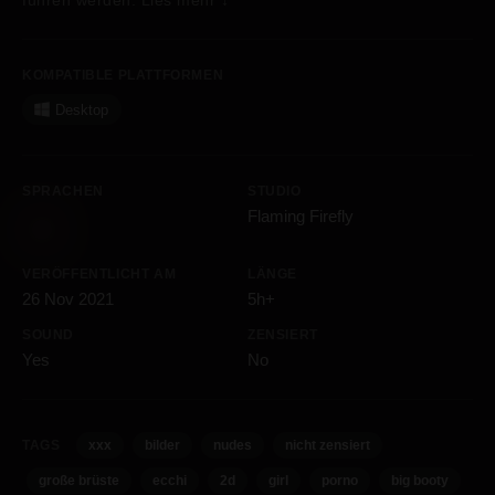
führen werden.
Lies mehr
↓
KOMPATIBLE PLATTFORMEN
Desktop
SPRACHEN
STUDIO
Flaming Firefly
VERÖFFENTLICHT AM
LÄNGE
26 Nov 2021
5h+
SOUND
ZENSIERT
Yes
No
TAGS
xxx
bilder
nudes
nicht zensiert
große brüste
ecchi
2d
girl
porno
big booty