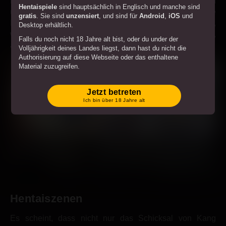
Die Anführerin der Werwölfe. Sie kann sich in eine Wölfin
Hentaispiele
sind hauptsächlich in Englisch und manche sind
und zurück in einen Mensch verwandeln, ohne ihre
gratis
. Sie sind
unzensiert
, und sind für
Android
,
iOS
und
Klamotten zu zerreißen. Shan will ihr Pack beeindrucken,
Desktop erhältlich.
weil sie unsicher sind, dass eine Wölfin sie leiten könnte,
Falls du noch nicht 18 Jahre alt bist, oder du under der
also muss sie sich beweisen.
Volljährigkeit deines Landes liegst, dann hast du nicht die
Authorisierung auf diese Webseite oder das enthaltene
Material zuzugreifen.
Wenn du über 18 Jahre oder über der Volljährigkeit deines
Langest liegst, dann stimmst du beim Betreten der Webseite
Jetzt betreten
Geschäftsbedingungen
zu zu allen
.
Ich bin über 18 Jahre alt
Wenn du den "Beitreten" Knopf klickst und mit dem Betreten
der Webseite bestätigst du, dass du mit allem
Obenstehendem einverstanden bist und unter Strafe des
Meineids bescheinigst, dass du volljährig bist.
Hentaiszenen
Es scheint, dass nicht nur das Schicksal von Kang