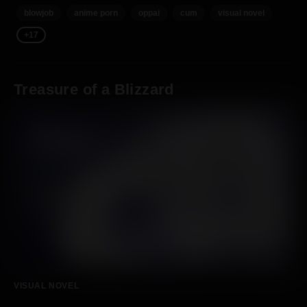
blowjob
anime porn
oppai
cum
visual novel
+17
Treasure of a Blizzard
VISUAL NOVEL