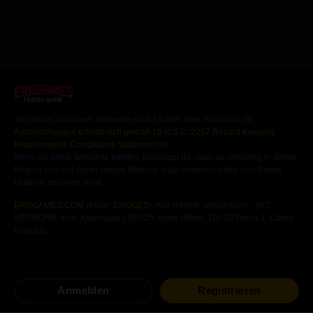
gibt es auch Zeiten, in denen du
ungezogener sein kannst, bis du all deine
sexuellen Begierden erfüllen konntest.
Siehe zu, wie eine magische Uhr das
Leben eines gemobbten jungen Manns in
eins verändern kann, dass er sich nie
hätte vorstellen können.
Hentai spiele
Alle Model auf dieser Webseite sind 18 oder älter. Schau dir die
Aufzeichnungen erforderlich gemäß 18 U.S.C. 2257 Record Keeping
Requirements Compliance Statement
an.
Wenn du diese Webseite betrittst, bestätigst du, dass du volljährig in deiner
Region bist und daher dieses Material legal ansehen darfst und dieses
Material ansehen willst.
EROGAMES.COM
(früher
EROGES
)- Alle Rechte vorbehalten - SKY
NETWORK, s.r.o, Krakovská 1366/25, Nové Město, 110 00 Praha 1, Czech
Republic
Gratis
Hentai
Spiele
Hentai
Visual Novels
Anmelden
Registrieren
Android
Hentai
Spiele
Hentai
Mangas
Andere
Hentai
Spiele